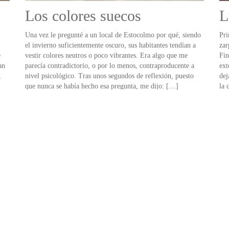
Los colores suecos
L
Una vez le pregunté a un local de Estocolmo por qué, siendo
Pri
,
el invierno suficientemente oscuro, sus habitantes tendían a
zar
e
vestir colores neutros o poco vibrantes. Era algo que me
Fin
an
parecía contradictorio, o por lo menos, contraproducente a
ext
,
nivel psicológico. Tras unos segundos de reflexión, puesto
dej
que nunca se había hecho esa pregunta, me dijo: […]
la 