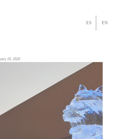
ES
EN
uary 10, 2020